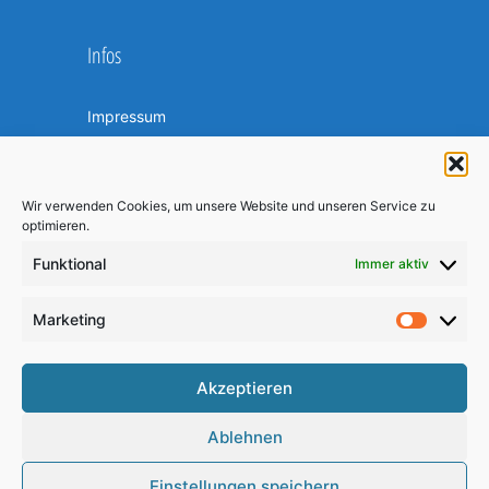
Infos
Impressum
Datenschutzerklärung
Kontakt
Mediacenter
Wir verwenden Cookies, um unsere Website und unseren Service zu
optimieren.
Cookie-Richtlinie (EU)
Funktional
Immer aktiv
Am Ball bleiben
Marketing
Market
Akzeptieren
Ablehnen
Einstellungen speichern