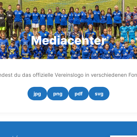
Mediacenter
indest du das offizielle Vereinslogo in verschiedenen Fo
jpg
png
pdf
svg