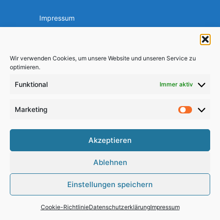
Impressum
Datenschutzerklärung
Kontakt
Mediacenter
Wir verwenden Cookies, um unsere Website und unseren Service zu
optimieren.
Cookie-Richtlinie (EU)
Funktional
Immer aktiv
Am Ball bleiben
Marketing
Market
Akzeptieren
Ablehnen
Einstellungen speichern
2026 © SC Freiburg-Tiengen e.V.
Cookie-Richtlinie
Datenschutzerklärung
Impressum