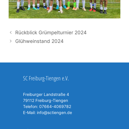
Rückblick Grümpelturnier 2024
Glühweinstand 2024
SC Freiburg-Tiengen e.V.
Freiburger Landstraße 4
79112 Freiburg-Tiengen
Telefon:
07664-4069782
E-Mail:
info@sctiengen.de