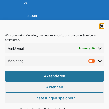
Infos
Impressum
Datenschutzerklärung
Kontakt
Mediacenter
Wir verwenden Cookies, um unsere Website und unseren Service zu
optimieren.
Cookie-Richtlinie (EU)
Funktional
Immer aktiv
Am Ball bleiben
Marketing
Market
Akzeptieren
Ablehnen
Einstellungen speichern
2026 © SC Freiburg-Tiengen e.V.