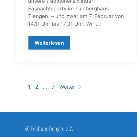
unsere traditionelle Kinder-
Fasnachtsparty im Tuniberghaus
Tiengen. – und zwar am 7. Februar von
14.11 Uhr bis 17.31 Uhr! Wir …
Weiterlesen
Seite
Seite
Seite
1
2
…
7
Weiter
→
SC Freiburg-Tiengen e.V.